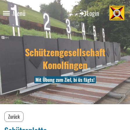
Login
Menü
Schützengesellschaft
Konolfingen
Mit Übung zum Ziel, bi üs fägts!
Zurück